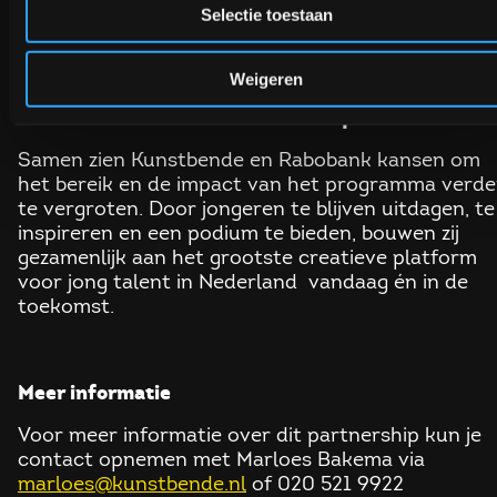
aan een sterkere, inclusievere en creatievere
Selectie toestaan
samenleving.
Weigeren
Blik vooruit: ambities en toekomstplannen
Samen zien Kunstbende en Rabobank kansen om
het bereik en de impact van het programma verde
te vergroten. Door jongeren te blijven uitdagen, te
inspireren en een podium te bieden, bouwen zij
gezamenlijk aan het grootste creatieve platform
voor jong talent in Nederland
vandaag én in de
toekomst.
Meer informatie
Voor meer informatie over dit partnership kun je
contact opnemen met Marloes Bakema via
marloes@kunstbende.nl
of 020 521 9922