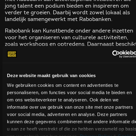
jong talent een podium bieden en inspireren om
verder te groeien. Daarbij wordt zowel lokaal als
landelijk samengewerkt met Rabobanken.
Rabobank kan Kunstbende onder andere inzetten
voor het organiseren van culturele activiteiten,
zoals workshops en optredens. Daarnaast beschik
Kunstbende over een groot netwerk aan sprekers,
dagvoorzitters en presentatoren uit de creatieve 
culturele sector, die kunnen worden ingezet bij
evenementen en activaties.
Tijdens Lowlands brac
Deze website maakt gebruik van cookies
de samenwerking tussen Rabobank en Kunstbend
creativiteit tot leven in een interactieve mee-doe
We gebruiken cookies om content en advertenties te
area. Bezoekers konden hier optredens, exposities
personaliseren, om functies voor social media te bieden en
en workshops ervaren van winnaars en oud-
om ons websiteverkeer te analyseren. Ook delen we
deelnemers van Kunstbende. De focus lag niet op
informatie over uw gebruik van onze site met onze partners
het merk, maar op het bieden van een podium aan
voor social media, adverteren en analyse. Deze partners
jong creatief talent. Zo kregen jonge makers de
kunnen deze gegevens combineren met andere informatie di
ruimte om zich te presenteren aan een groot en
u aan ze heeft verstrekt of die ze hebben verzameld op basi
breed publiek.
van uw gebruik van hun services.
Privacy Policy
&
Cookie