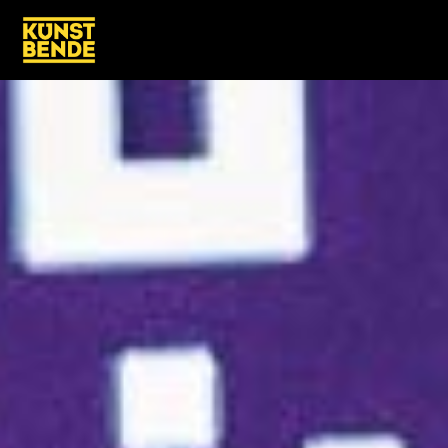
/regio/kunstbende-noord-brabant