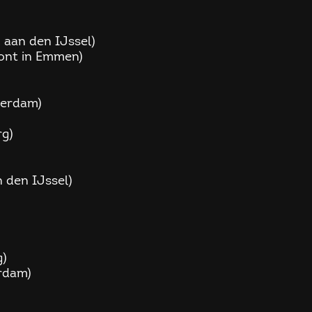
k aan den IJssel)
oont in Emmen)
sterdam)
rg)
n den IJssel)
g)
erdam)