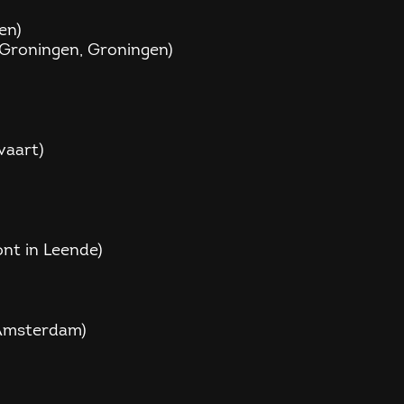
len)
 Groningen, Groningen)
svaart)
ont in Leende)
, Amsterdam)