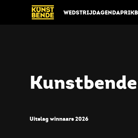
/wedstrijd/kunstbende-young-creators-festival-2026
WEDSTRIJD
AGENDA
PRIK
Kunstbende 
Uitslag winnaars 2026